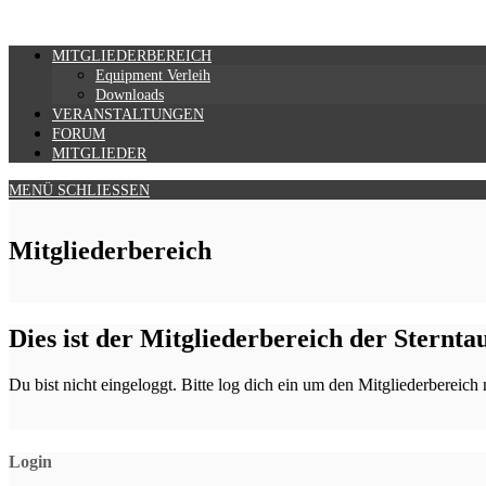
Zum
Inhalt
springen
MITGLIEDERBEREICH
Equipment Verleih
Downloads
VERANSTALTUNGEN
FORUM
MITGLIEDER
MENÜ
SCHLIESSEN
Mitgliederbereich
Dies ist der Mitgliederbereich der Sternt
Du bist nicht eingeloggt. Bitte log dich ein um den Mitgliederbereich
Login